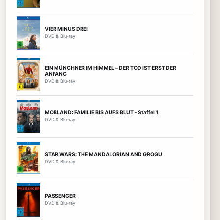
VIER MINUS DREI
DVD & Blu-ray
EIN MÜNCHNER IM HIMMEL – DER TOD IST ERST DER
ANFANG
DVD & Blu-ray
MOBLAND: FAMILIE BIS AUFS BLUT - Staffel 1
DVD & Blu-ray
STAR WARS: THE MANDALORIAN AND GROGU
DVD & Blu-ray
PASSENGER
DVD & Blu-ray