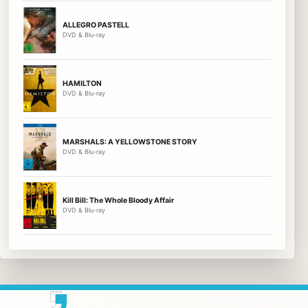
ALLEGRO PASTELL
DVD & Blu-ray
HAMILTON
DVD & Blu-ray
MARSHALS: A YELLOWSTONE STORY
DVD & Blu-ray
Kill Bill: The Whole Bloody Affair
DVD & Blu-ray