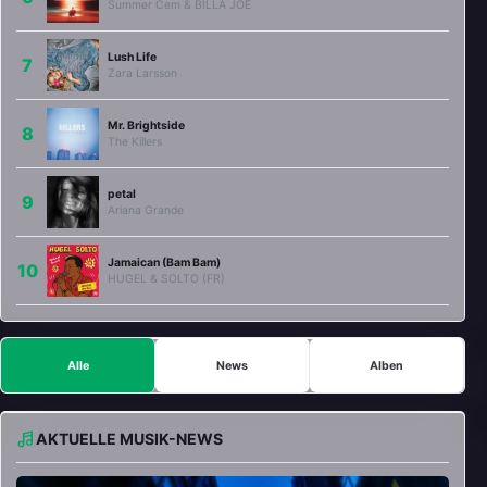
Summer Cem & BILLA JOE
Lush Life
Zara Larsson
Mr. Brightside
The Killers
petal
Ariana Grande
Jamaican (Bam Bam)
HUGEL & SOLTO (FR)
Alle
News
Alben
AKTUELLE MUSIK-NEWS