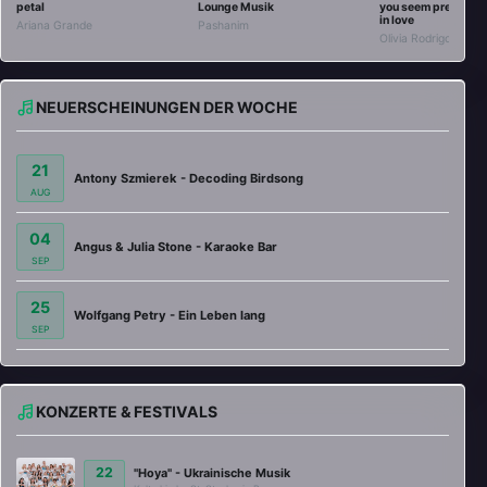
petal
Lounge Musik
you seem pretty sad 
in love
Ariana Grande
Pashanim
Olivia Rodrigo
NEUERSCHEINUNGEN DER WOCHE
21
Antony Szmierek - Decoding Birdsong
AUG
04
Angus & Julia Stone - Karaoke Bar
SEP
25
Wolfgang Petry - Ein Leben lang
SEP
KONZERTE & FESTIVALS
22
"Hoya" - Ukrainische Musik