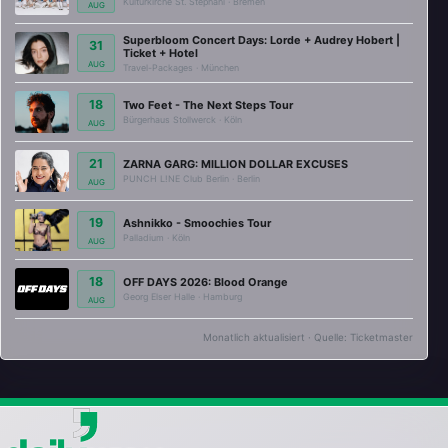
Kulturkirche St. Stephani · Bremen
AUG
Superbloom Concert Days: Lorde + Audrey Hobert |
31
Ticket + Hotel
AUG
Travel-Packages · München
18
Two Feet - The Next Steps Tour
Bürgerhaus Stollwerck · Köln
AUG
21
ZARNA GARG: MILLION DOLLAR EXCUSES
PUNCH L!NE Club Berlin · Berlin
AUG
19
Ashnikko - Smoochies Tour
Palladium · Köln
AUG
18
OFF DAYS 2026: Blood Orange
Georg Elser Halle · Hamburg
AUG
Monatlich aktualisiert · Quelle: Ticketmaster