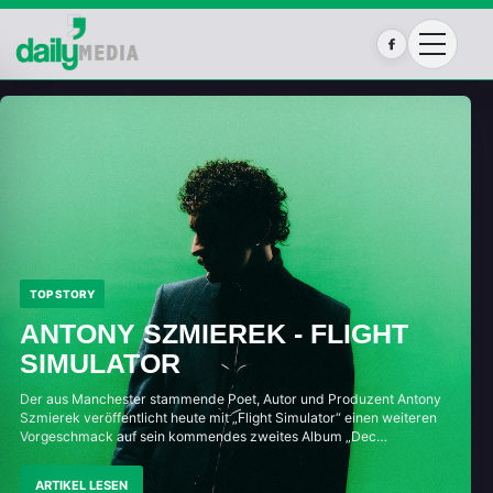
Facebook
TOP STORY
ANTONY SZMIEREK - FLIGHT
SIMULATOR
Der aus Manchester stammende Poet, Autor und Produzent Antony
Szmierek veröffentlicht heute mit „Flight Simulator“ einen weiteren
Vorgeschmack auf sein kommendes zweites Album „Dec…
ARTIKEL LESEN