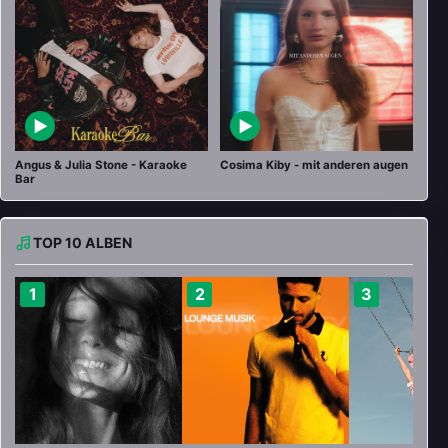
▶
▶
Angus & Julia Stone - Karaoke
Cosima Kiby - mit anderen augen
Bar
TOP 10 ALBEN
1
2
3