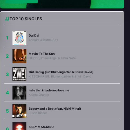
TOP 10 SINGLES
Dai Dai
Shakira & Burna Boy
Movin' To The Sun
HUGEL, Imael Angel & Ultra Naté
Gut Genug (mit Blumengarten & Shirin David)
KITSCHKRIEG, Blumengarten & Shirin David
hate that i made you love me
Ariana Grande
Beauty and a Beat (feat. Nicki Minaj)
Justin Bieber
KILLY MANJARO