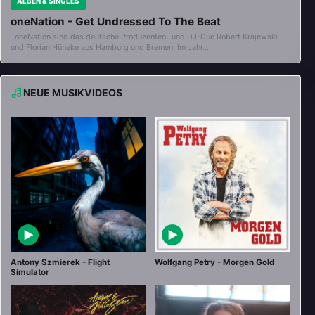
ALBEN & SINGLES
oneNation - Get Undressed To The Beat
ToneNation sind das deutsche Produzenten- und DJ-Duo Robert Krajewski
und Florian Hüneke aus Hamburg und Bremen. Im Jahr…
NEUE MUSIKVIDEOS
▶
▶
Antony Szmierek - Flight
Wolfgang Petry - Morgen Gold
Simulator