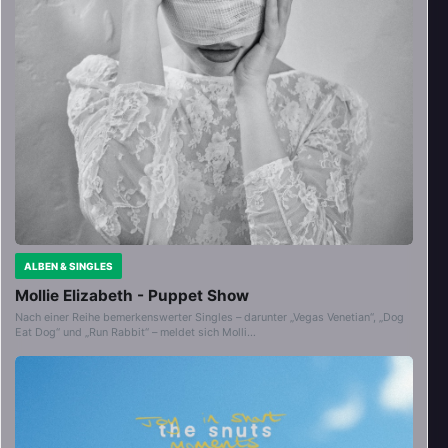
ALBEN & SINGLES
Mollie Elizabeth - Puppet Show
Nach einer Reihe bemerkenswerter Singles – darunter „Vegas Venetian“, „Dog
Eat Dog“ und „Run Rabbit“ – meldet sich Molli…