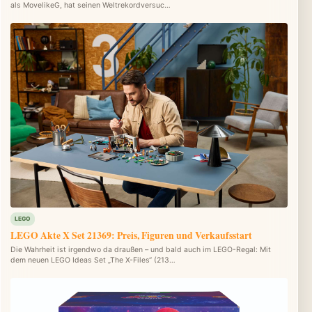
als MovelikeG, hat seinen Weltrekordversuc…
LEGO
LEGO Akte X Set 21369: Preis, Figuren und Verkaufsstart
Die Wahrheit ist irgendwo da draußen – und bald auch im LEGO-Regal: Mit
dem neuen LEGO Ideas Set „The X-Files“ (213…