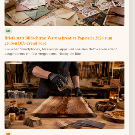
DIY
Briefe statt Bildschirm: Warum kreative Papeterie 2026 zum
großen DIY-Trend wird
Zwischen Smartphones, Messenger-Apps und sozialen Netzwerken erlebt
ausgerechnet ein fast vergessenes Hobby ein übe…
DIY