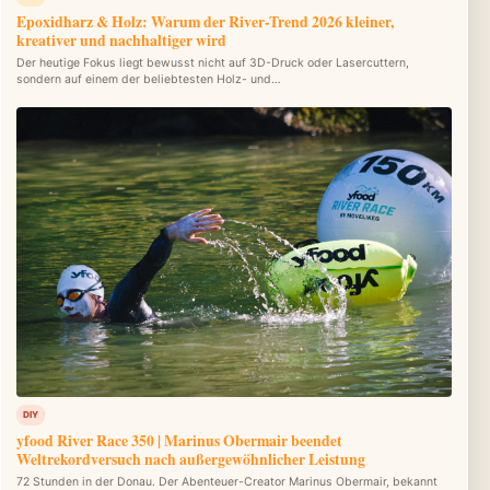
Epoxidharz & Holz: Warum der River-Trend 2026 kleiner,
kreativer und nachhaltiger wird
Der heutige Fokus liegt bewusst nicht auf 3D-Druck oder Lasercuttern,
sondern auf einem der beliebtesten Holz- und…
DIY
yfood River Race 350 | Marinus Obermair beendet
Weltrekordversuch nach außergewöhnlicher Leistung
72 Stunden in der Donau. Der Abenteuer-Creator Marinus Obermair, bekannt