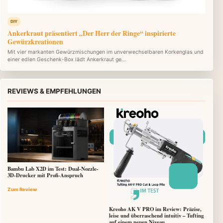
DIY
Ankerkraut präsentiert „Der Herr der Ringe“ inspirierte
Gewürzkreationen
Mit vier markanten Gewürzmischungen im unverwechselbaren Korkenglas und
einer edlen Geschenk-Box lädt Ankerkraut ge…
REVIEWS & EMPFEHLUNGEN
Bambu Lab X2D im Test: Dual-Nozzle-
3D-Drucker mit Profi-Anspruch
Zum Review
Kreoho AK V PRO im Review: Präzise,
leise und überraschend intuitiv – Tufting
auf einem neuen Niveau