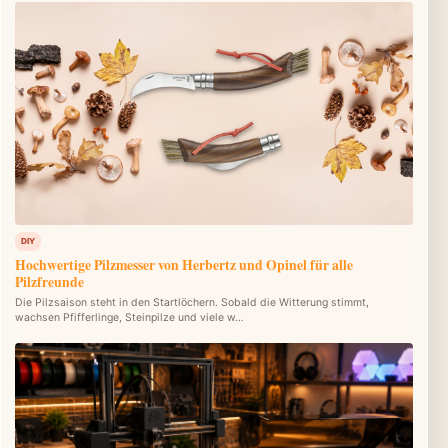
DIY
Hochwertige Pilzmesser von Herbertz und Opinel für alle
Pilzfreunde
Die Pilzsaison steht in den Startlöchern. Sobald die Witterung stimmt,
wachsen Pfifferlinge, Steinpilze und viele w…