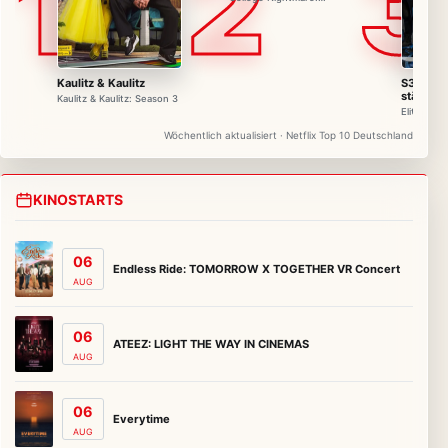
1
2
3
Season 1
Kaulitz & Kaulitz
S3 - Ge
stärker
Kaulitz & Kaulitz: Season 3
Elite Forc
Wöchentlich aktualisiert · Netflix Top 10 Deutschland
KINOSTARTS
06
Endless Ride: TOMORROW X TOGETHER VR Concert
AUG
06
ATEEZ: LIGHT THE WAY IN CINEMAS
AUG
06
Everytime
AUG