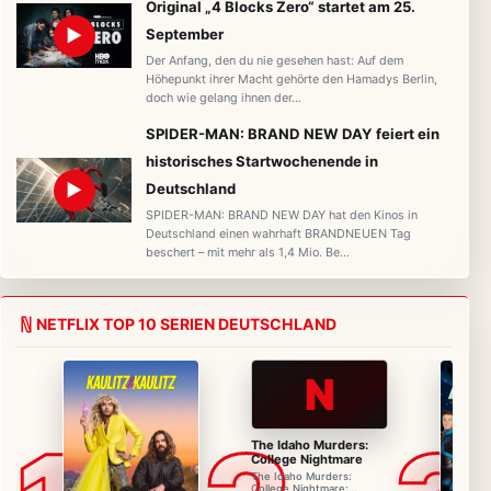
Original „4 Blocks Zero“ startet am 25.
▶
September
Der Anfang, den du nie gesehen hast: Auf dem
Höhepunkt ihrer Macht gehörte den Hamadys Berlin,
doch wie gelang ihnen der…
SPIDER-MAN: BRAND NEW DAY feiert ein
historisches Startwochenende in
▶
Deutschland
SPIDER-MAN: BRAND NEW DAY hat den Kinos in
Deutschland einen wahrhaft BRANDNEUEN Tag
beschert – mit mehr als 1,4 Mio. Be…
NETFLIX TOP 10 SERIEN DEUTSCHLAND
N
The Idaho Murders:
College Nightmare
The Idaho Murders:
College Nightmare: