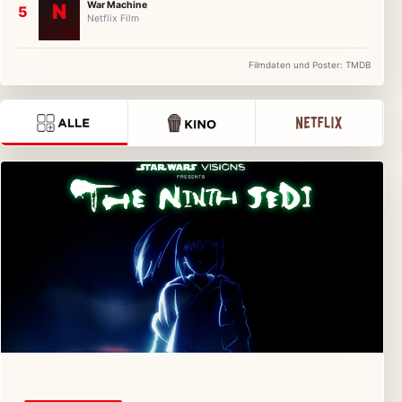
War Machine
N
Netflix Film
Filmdaten und Poster: TMDB
Alle
Kino
Netflix