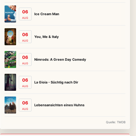
06
Ice Cream Man
AUG
06
You, Me & Italy
AUG
06
Nimrods: A Green Day Comedy
AUG
06
La Gioia - Süchtig nach Dir
AUG
06
Lebensansichten eines Huhns
AUG
Quelle: TMDB