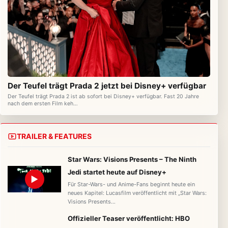
Der Teufel trägt Prada 2 jetzt bei Disney+ verfügbar
Der Teufel trägt Prada 2 ist ab sofort bei Disney+ verfügbar. Fast 20 Jahre
nach dem ersten Film keh…
TRAILER & FEATURES
Star Wars: Visions Presents – The Ninth
Jedi startet heute auf Disney+
▶
Für Star-Wars- und Anime-Fans beginnt heute ein
neues Kapitel: Lucasfilm veröffentlicht mit „Star Wars:
Visions Presents…
Offizieller Teaser veröffentlicht: HBO