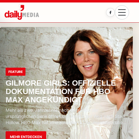
Facebook
FEATURE
GILMORE GIRLS: OFFIZIELLE
DOKUMENTATION FÜR HBO
MAX ANGEKÜNDIGT
Mehr als zwei Jahrzehnte nach dem Ende der
ursprünglichen Serie öffnet sich erneut der Weg nach Stars
Hollow. HBO Max hat eine autorisierte Dokumentation über
„Gilmore Girls“ in Au…
MEHR ENTDECKEN