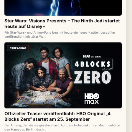
Star Wars: Visions Presents – The Ninth Jedi startet
heute auf Disney+
Für Star-Wars- und Anime-Fans beginnt heute ein neues Kapitel: Lucasfilm
veröffentlicht mit „Star Wa…
STREAMING
Offizieller Teaser veröffentlicht: HBO Original „4
Blocks Zero“ startet am 25. September
Der Anfang, den du nie gesehen hast: Auf dem Höhepunkt ihrer Macht gehörte
den Hamadys Berlin, doch…