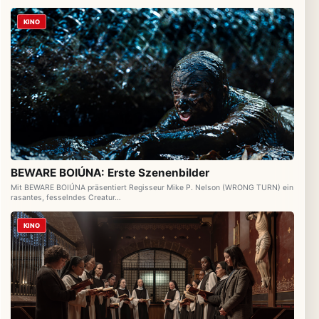
KINO
BEWARE BOIÚNA: Erste Szenenbilder
Mit BEWARE BOIÚNA präsentiert Regisseur Mike P. Nelson (WRONG TURN) ein
rasantes, fesselndes Creatur…
KINO