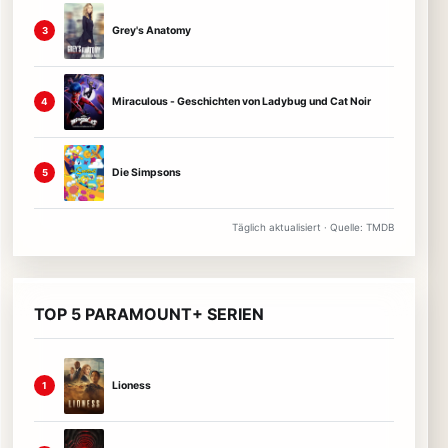
Grey's Anatomy
3
Miraculous - Geschichten von Ladybug und Cat Noir
4
Die Simpsons
5
Täglich aktualisiert · Quelle: TMDB
TOP 5 PARAMOUNT+ SERIEN
Lioness
1