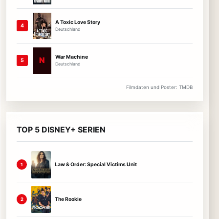
A Toxic Love Story
4
Deutschland
War Machine
N
5
Deutschland
Filmdaten und Poster: TMDB
TOP 5 DISNEY+ SERIEN
Law & Order: Special Victims Unit
1
The Rookie
2