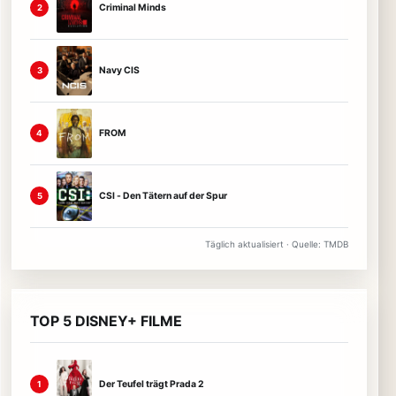
Criminal Minds
2
Navy CIS
3
FROM
4
CSI - Den Tätern auf der Spur
5
Täglich aktualisiert · Quelle: TMDB
TOP 5 DISNEY+ FILME
Der Teufel trägt Prada 2
1