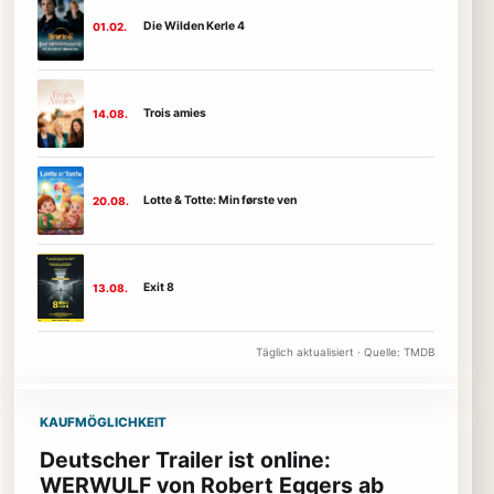
Die Wilden Kerle 4
01.02.
Trois amies
14.08.
Lotte & Totte: Min første ven
20.08.
Exit 8
13.08.
Täglich aktualisiert · Quelle: TMDB
KAUFMÖGLICHKEIT
Deutscher Trailer ist online:
WERWULF von Robert Eggers ab