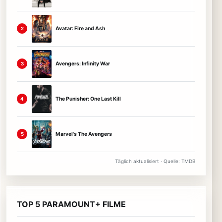
Avatar: Fire and Ash
2
Avengers: Infinity War
3
The Punisher: One Last Kill
4
Marvel's The Avengers
5
Täglich aktualisiert · Quelle: TMDB
TOP 5 PARAMOUNT+ FILME