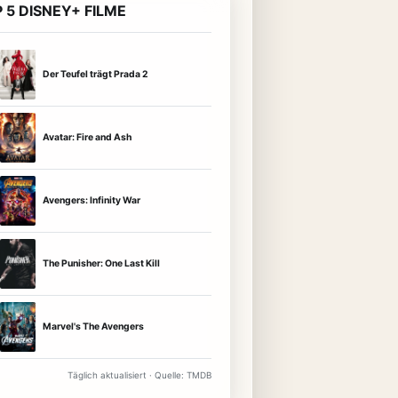
 5 DISNEY+ FILME
Der Teufel trägt Prada 2
Avatar: Fire and Ash
Avengers: Infinity War
The Punisher: One Last Kill
Marvel's The Avengers
Täglich aktualisiert · Quelle: TMDB