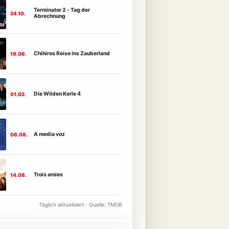
Terminator 2 - Tag der
24.10.
Abrechnung
Chihiros Reise ins Zauberland
19.06.
Die Wilden Kerle 4
01.02.
A media voz
06.08.
Trois amies
14.08.
Täglich aktualisiert · Quelle: TMDB