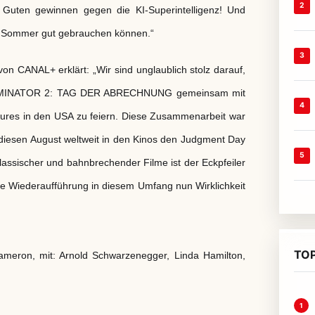
2
Guten gewinnen gegen die KI-Superintelligenz! Und
esem Sommer gut gebrauchen können.“
3
 CANAL+ erklärt: „Wir sind unglaublich stolz darauf,
TERMINATOR 2: TAG DER ABRECHNUNG gemeinsam mit
4
tures in den USA zu feiern. Diese Zusammenarbeit war
diesen August weltweit in den Kinos den Judgment Day
5
lassischer und bahnbrechender Filme ist der Eckpfeiler
che Wiederaufführung in diesem Umfang nun Wirklichkeit
TOP
n, mit: Arnold Schwarzenegger, Linda Hamilton,
1