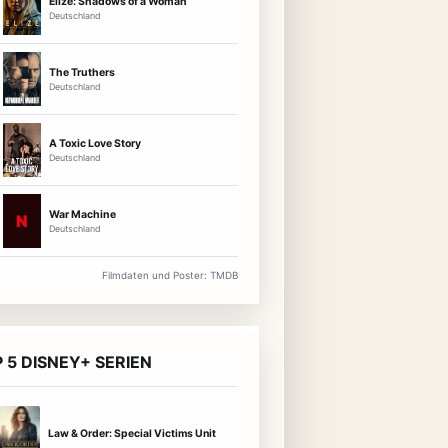
Elize: Shadows of a Woman
Deutschland
The Truthers
Deutschland
A Toxic Love Story
Deutschland
War Machine
N
Deutschland
Filmdaten und Poster: TMDB
 5 DISNEY+ SERIEN
Law & Order: Special Victims Unit