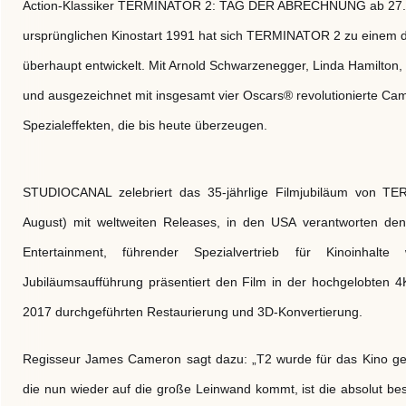
Action-Klassiker TERMINATOR 2: TAG DER ABRECHNUNG ab 27. A
ursprünglichen Kinostart 1991 hat sich TERMINATOR 2 zu einem der
überhaupt entwickelt. Mit Arnold Schwarzenegger, Linda Hamilton,
und ausgezeichnet mit insgesamt vier Oscars® revolutionierte Ca
Spezialeffekten, die bis heute überzeugen.
STUDIOCANAL zelebriert das 35-jährlige Filmjubiläum von T
August) mit weltweiten Releases, in den USA verantworten den
Entertainment, führender Spezialvertrieb für Kinoinhalt
Jubiläumsaufführung präsentiert den Film in der hochgelobte
2017 durchgeführten Restaurierung und 3D-Konvertierung.
Regisseur James Cameron sagt dazu: „T2 wurde für das Kino gedr
die nun wieder auf die große Leinwand kommt, ist die absolut bes