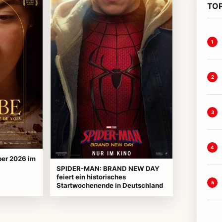
TOP
1
2
3
4
ber 2026 im
SPIDER-MAN: BRAND NEW DAY
feiert ein historisches
5
Startwochenende in Deutschland