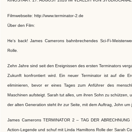
KINOSTART: 27. AUGUST 2026 IM VERLEIH VON STUDIOCANAL
Filmwebseite: http://www.terminator-2.de
Über den Film:
He's back! James Camerons bahnbrechendes Sci-Fi-Meisterwerk
Rolle.
Zehn Jahre sind seit den Ereignissen des ersten Terminators verg
Zukunft konfrontiert wird. Ein neuer Terminator ist auf die
eliminieren, bevor er eines Tages zum Anführer des menschl
Maschinen aufsteigt. Sarah tut alles, um ihren Sohn zu schützen, u
der alten Generation steht ihr zur Seite, mit dem Auftrag, John um
James Camerons TERMINATOR 2 – TAG DER ABRECHNUNG begr
Action-Legende und schuf mit Linda Hamiltons Rolle der Sarah Con