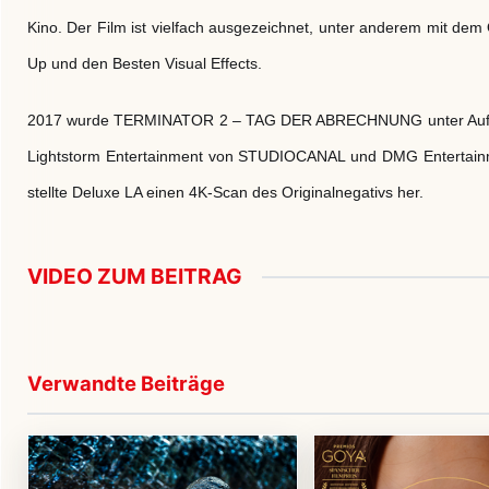
Kino. Der Film ist vielfach ausgezeichnet, unter anderem mit de
Up und den Besten Visual Effects.
2017 wurde TERMINATOR 2 – TAG DER ABRECHNUNG unter Aufsic
Lightstorm Entertainment von STUDIOCANAL und DMG Entertainmen
stellte Deluxe LA einen 4K-Scan des Originalnegativs her.
VIDEO ZUM BEITRAG
▶
Video im Beitrag 
Verwandte Beiträge
Externe Medien werden erst nach