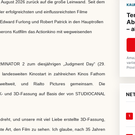
ugust 2026 zurück auf die große Leinwand.
Seit dem
KAU
 erfolgreichsten und einflussreichsten Filme
Te
Ab
 Edward Furlong und Robert Patrick in den Hauptrollen
– 
merons Kutlfilm das Actionkino mit wegweisenden
Amaz
varii
ERMINATOR 2 zum diesjährigen „Judgment Day“ (29.
Provi
 landesweiten Kinostart in zahlreichen Kinos Fathom
e weltweit, und Rialto Pictures gemeinsam. Die
n 4K- und 3D-Fassung auf Basis der von STUDIOCANAL
NET
1
eht, und unsere mit viel Liebe erstellte 3D-Fassung,
te Art, den Film zu sehen. Ich glaube, nach 35 Jahren