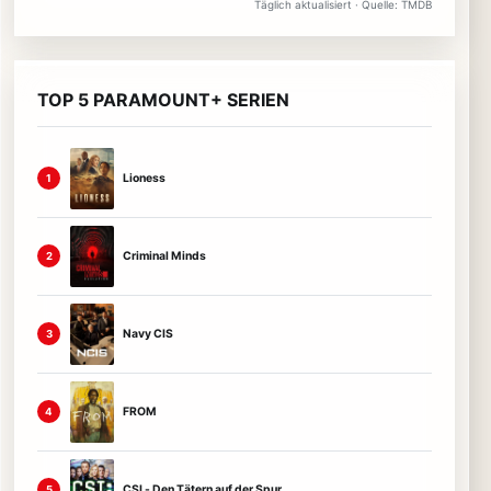
Täglich aktualisiert · Quelle: TMDB
TOP 5 PARAMOUNT+ SERIEN
Lioness
1
Criminal Minds
2
Navy CIS
3
FROM
4
CSI - Den Tätern auf der Spur
5