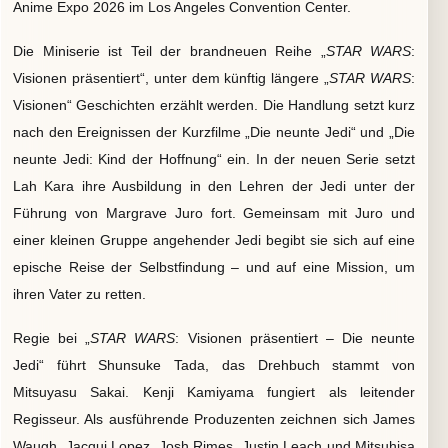
Anime Expo 2026 im Los Angeles Convention Center.
Die Miniserie ist Teil der brandneuen Reihe „
STAR WARS
:
Visionen präsentiert“, unter dem künftig längere „
STAR WARS
:
Visionen“ Geschichten erzählt werden. Die Handlung setzt kurz
nach den Ereignissen der Kurzfilme „Die neunte Jedi“ und „Die
neunte Jedi: Kind der Hoffnung“ ein. In der neuen Serie setzt
Lah Kara ihre Ausbildung in den Lehren der Jedi unter der
Führung von Margrave Juro fort. Gemeinsam mit Juro und
einer kleinen Gruppe angehender Jedi begibt sie sich auf eine
epische Reise der Selbstfindung – und auf eine Mission, um
ihren Vater zu retten.
Regie bei „
STAR WARS
: Visionen präsentiert – Die neunte
Jedi“ führt Shunsuke Tada, das Drehbuch stammt von
Mitsuyasu Sakai. Kenji Kamiyama fungiert als leitender
Regisseur. Als ausführende Produzenten zeichnen sich James
Waugh, Jacqui Lopez, Josh Rimes, Justin Leach und Mitsuhisa