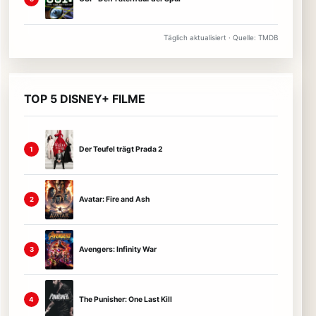
Täglich aktualisiert · Quelle: TMDB
TOP 5 DISNEY+ FILME
Der Teufel trägt Prada 2
1
Avatar: Fire and Ash
2
Avengers: Infinity War
3
The Punisher: One Last Kill
4