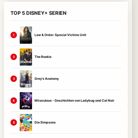
TOP 5 DISNEY+ SERIEN
Law & Order: Special Victims Unit
1
The Rookie
2
Grey's Anatomy
3
Miraculous - Geschichten von Ladybug und Cat Noir
4
Die Simpsons
5