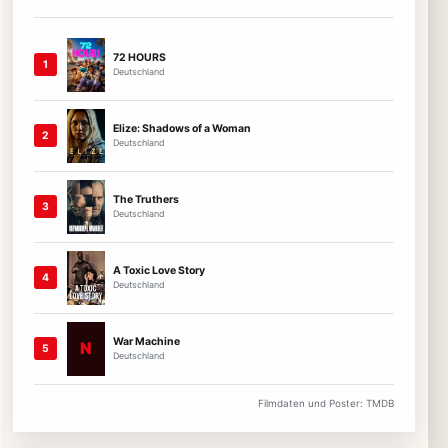
72 HOURS
1
Deutschland
Elize: Shadows of a Woman
2
Deutschland
The Truthers
3
Deutschland
A Toxic Love Story
4
Deutschland
War Machine
N
5
Deutschland
Filmdaten und Poster: TMDB