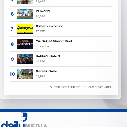
22,49€
Palworld
28,99€
Cyberpunk 2077
17,99€
Yu-Gi-Oh! Master Duel
Kostenlos
Baldur's Gate 3
41,99€
Corsair Cove
29,99€
Automatisch aktualisiert. Quelle: Steam Store