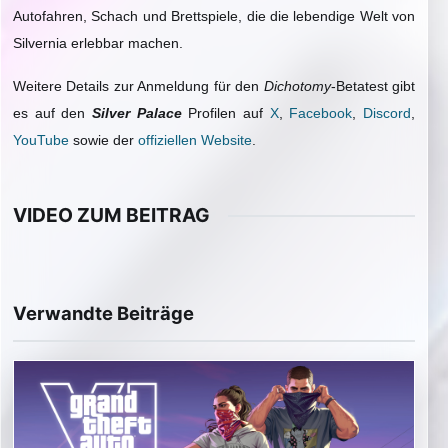
Autofahren, Schach und Brettspiele, die die lebendige Welt von
Silvernia erlebbar machen.
Weitere Details zur Anmeldung für den
Dichotomy
-Betatest gibt
es auf den
Silver Palace
Profilen auf
X
,
Facebook
,
Discord
,
YouTube
sowie der
offiziellen Website
.
VIDEO ZUM BEITRAG
▶
Video im Beitrag abspielen
Verwandte Beiträge
Externe Medien werden erst nach Zustimmung geladen.