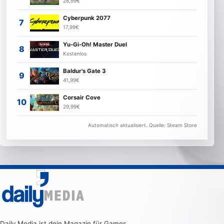
28,99€
Cyberpunk 2077
17,99€
Yu-Gi-Oh! Master Duel
Kostenlos
Baldur's Gate 3
41,99€
Corsair Cove
29,99€
Automatisch aktualisiert. Quelle: Steam Store
Daily Media ist dein Magazin für Games,