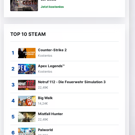
Jetzt kostenlos
TOP 10 STEAM
Counter-Strike 2
Kostenlos
Apex Legends™
Kostenlos
Notruf 112 - Die Feuerwehr Simulation 3
22,49€
Big Walk
14,24€
Mistfall Hunter
22,49€
Palworld