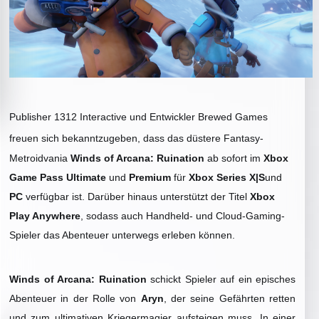
Publisher 1312 Interactive und Entwickler Brewed Games
freuen sich bekanntzugeben,
dass das düstere Fantasy-
Metroidvania
Winds of Arcana: Ruination
ab sofort im
Xbox
Game Pass Ultimate
und
Premium
für
Xbox Series X|S
und
PC
verfügbar ist. Darüber hinaus unterstützt der Titel
Xbox
Play Anywhere
, sodass auch Handheld- und Cloud-Gaming-
Spieler das Abenteuer unterwegs erleben können.
Winds of Arcana: Ruination
schickt Spieler auf ein episches
Abenteuer in der Rolle von
Aryn
, der seine Gefährten retten
und zum ultimativen Kriegermagier aufsteigen muss. In einer