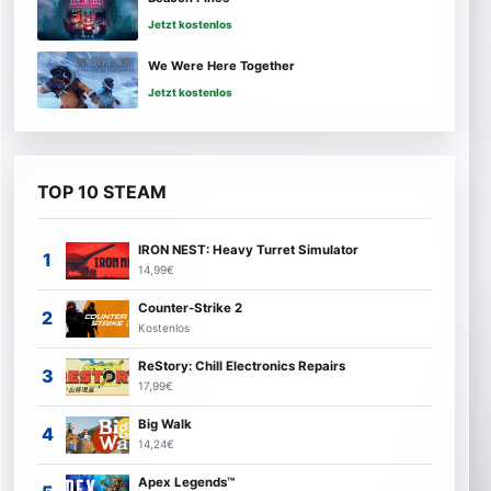
Jetzt kostenlos
We Were Here Together
Jetzt kostenlos
TOP 10 STEAM
IRON NEST: Heavy Turret Simulator
14,99€
Counter-Strike 2
Kostenlos
ReStory: Chill Electronics Repairs
17,99€
Big Walk
14,24€
Apex Legends™