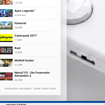
14,24€
Apex Legends™
Kostenlos
Palworld
28,99€
Cyberpunk 2077
17,99€
Rust
19,99€
Mistfall Hunter
22,49€
Notruf 112 - Die Feuerwehr
Simulation 3
22,49€
Automatisch aktualisiert. Quelle: Steam Store