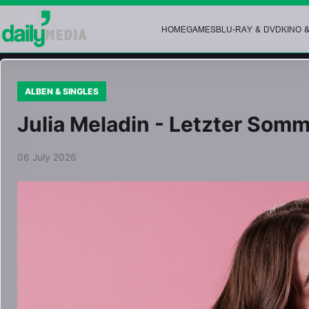
HOME
GAMES
BLU-RAY & DVD
KINO 
ALBEN & SINGLES
Julia Meladin - Letzter Som
06 July 2026