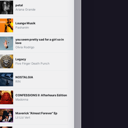
petal
Ariana Grande
Lounge Musik
Pashanim
you seem pretty sad for a girl so in
love
Olivia Rodrigo
Legacy
Five Finger Death Punch
NOSTALGIA
RIN
CONFESSIONS II: Afterhours Edition
Madonna
Maverick “Almost Forever” Ep
Lil Uzi Vert