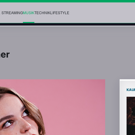
& STREAMING
MUSIK
TECHNIK
LIFESTYLE
mer
KAU