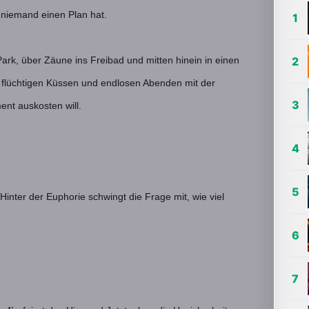
 niemand einen Plan hat.
Park, über Zäune ins Freibad und mitten hinein in einen
 flüchtigen Küssen und endlosen Abenden mit der
ent auskosten will.
inter der Euphorie schwingt die Frage mit, wie viel