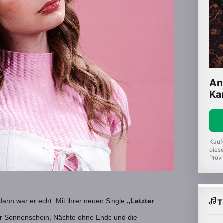
An
Ka
Kauf
diese
Provi
dann war er echt.
Mit ihrer neuen Single
„Letzter
T
er Sonnenschein, Nächte ohne Ende und die