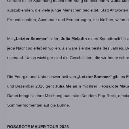
Gerade diese Spannung macht den Song so besonders:
Julia Me
auszublenden, die viele junge Menschen begleitet. Statt Antworten
Freundschaften, Abenteuer und Erinnerungen, die bleiben, wenn de
Mit
„Letzter Sommer“
liefert
Julia Meladin
einen Soundtrack für 
jede Nacht so erleben wollen, als wäre sie die beste des Jahres
niemand. Umso wichtiger sind die Geschichten, die wir heute schre
Die Energie und Unbeschwertheit von
„Letzter Sommer“
gibt es 
und Dezember 2026 geht
Julia Meladin
mit ihrer
„Rosarote Maue
Dabei bringt sie ihre Mischung aus mitreißendem Pop-Rock, emot
Sommermomenten auf die Bühne.
ROSAROTE MAUER TOUR 2026