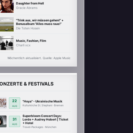
Daughter from Hell
Gracie Abrams
"Trink aus, wir müssen gehen!“ +
Bonusalbum "Alles muss raus!“
Die Toten Hosen
Music, Fashion, Film
Charli xcx
Wöchentlich aktualisiert. Quelle: Apple Music
ONZERTE & FESTIVALS
22
"Hoya" - Ukrainische Musik
Kulturkirche St. Stephani · Bremen
AUG
Superbloom Concert Days:
31
Lorde + Audrey Hobert | Ticket
+ Hotel
AUG
Travel-Packages · München