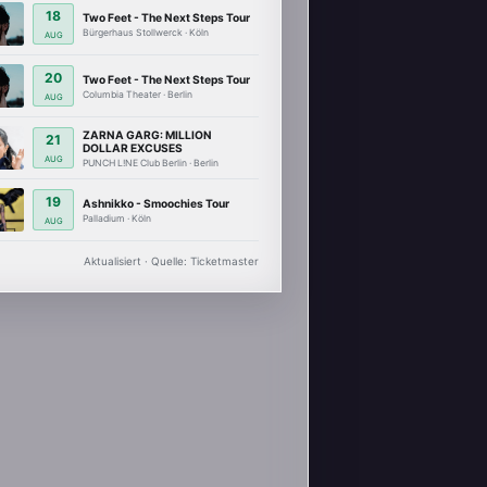
18
Two Feet - The Next Steps Tour
Bürgerhaus Stollwerck · Köln
AUG
20
Two Feet - The Next Steps Tour
Columbia Theater · Berlin
AUG
ZARNA GARG: MILLION
21
DOLLAR EXCUSES
AUG
PUNCH L!NE Club Berlin · Berlin
19
Ashnikko - Smoochies Tour
Palladium · Köln
AUG
Aktualisiert · Quelle: Ticketmaster