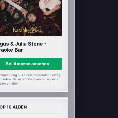
gus & Julia Stone -
raoke Bar
Bei Amazon ansehen
empfehlung aus einem passenden Beitrag
r Rubrik. Bei einem Kauf können wir eine
sion erhalten.
OP 10 ALBEN