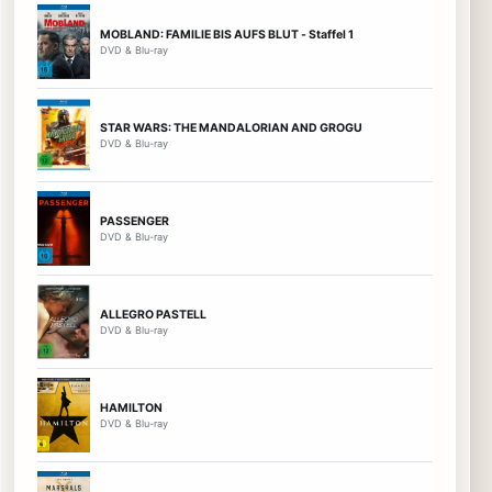
MOBLAND: FAMILIE BIS AUFS BLUT - Staffel 1
DVD & Blu-ray
STAR WARS: THE MANDALORIAN AND GROGU
DVD & Blu-ray
PASSENGER
DVD & Blu-ray
ALLEGRO PASTELL
DVD & Blu-ray
HAMILTON
DVD & Blu-ray