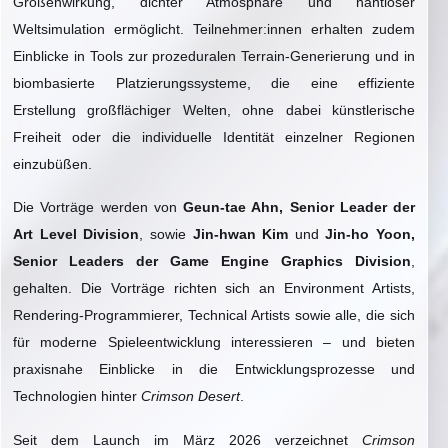
Größenwirkung, dichter Atmosphäre und nahtloser
Weltsimulation ermöglicht. Teilnehmer:innen erhalten zudem
Einblicke in Tools zur prozeduralen Terrain-Generierung und in
biombasierte Platzierungssysteme, die eine effiziente
Erstellung großflächiger Welten, ohne dabei künstlerische
Freiheit oder die individuelle Identität einzelner Regionen
einzubüßen.
Die Vorträge werden von
Geun-tae Ahn, Senior Leader der
Art Level Division
, sowie
Jin-hwan Kim
und
Jin-ho Yoon,
Senior Leaders der Game Engine Graphics Division
,
gehalten. Die Vorträge richten sich an Environment Artists,
Rendering-Programmierer, Technical Artists sowie alle, die sich
für moderne Spieleentwicklung interessieren – und bieten
praxisnahe Einblicke in die Entwicklungsprozesse und
Technologien hinter
Crimson Desert
.
Seit dem Launch im März 2026 verzeichnet
Crimson