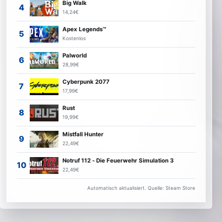
Big Walk
14,24€
Apex Legends™
Kostenlos
Palworld
28,99€
Cyberpunk 2077
17,99€
Rust
19,99€
Mistfall Hunter
22,49€
Notruf 112 - Die Feuerwehr Simulation 3
22,49€
Automatisch aktualisiert. Quelle: Steam Store