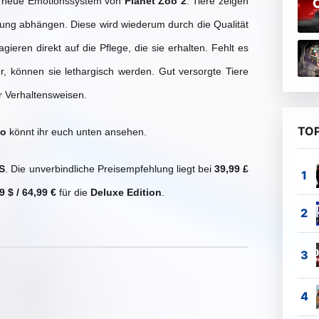
as neue Emotionssystem von
Planet Zoo 2
. Tiere zeigen
mung abhängen. Diese wird wiederum durch die Qualität
ieren direkt auf die Pflege, die sie erhalten. Fehlt es
r, können sie lethargisch werden. Gut versorgte Tiere
r Verhaltensweisen.
TOP
ao
könnt ihr euch unten ansehen.
|S
. Die unverbindliche Preisempfehlung liegt bei
39,99 £
9 $ / 64,99 €
für die
Deluxe Edition
.
abspielen