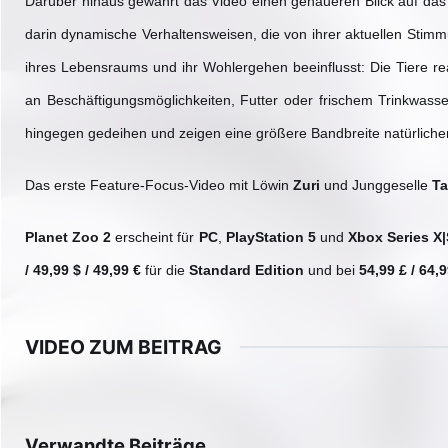
Darüber hinaus gewährt das Video einen genaueren Blick auf d
darin dynamische Verhaltensweisen, die von ihrer aktuellen Stim
ihres Lebensraums und ihr Wohlergehen beeinflusst: Die Tiere reag
an Beschäftigungsmöglichkeiten, Futter oder frischem Trinkwasse
hingegen gedeihen und zeigen eine größere Bandbreite natürliche
Das erste Feature-Focus-Video mit Löwin
Zuri
und Junggeselle
T
Planet Zoo 2
erscheint für
PC
,
PlayStation 5
und
Xbox Series X
/ 49,99 $ / 49,99 €
für die
Standard Edition
und bei
54,99 £ / 64,9
VIDEO ZUM BEITRAG
▶
Video im Beitrag 
Verwandte Beiträge