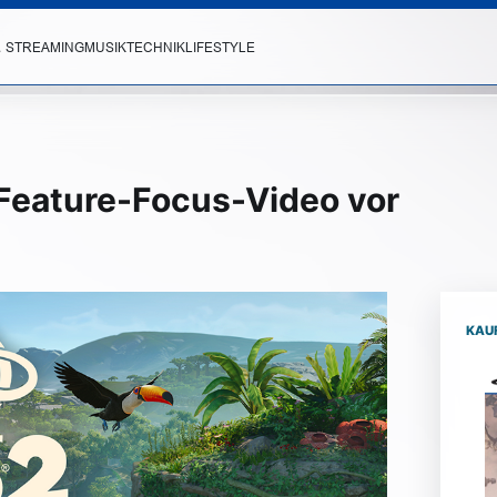
& STREAMING
MUSIK
TECHNIK
LIFESTYLE
n Feature-Focus-Video vor
KAU