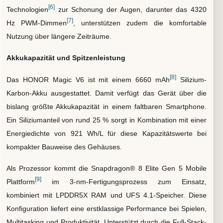
[6]
Technologien
zur Schonung der Augen, darunter das 4320
[7]
Hz PWM-Dimmen
, unterstützen zudem die komfortable
Nutzung über längere Zeiträume.
Akkukapazität und Spitzenleistung
[8]
Das HONOR Magic V6 ist mit einem 6660 mAh
Silizium-
Karbon-Akku ausgestattet. Damit verfügt das Gerät über die
bislang größte Akkukapazität in einem faltbaren Smartphone.
Ein Siliziumanteil von rund 25 % sorgt in Kombination mit einer
Energiedichte von 921 Wh/L für diese Kapazitätswerte bei
kompakter Bauweise des Gehäuses.
Als Prozessor kommt die Snapdragon® 8 Elite Gen 5 Mobile
[9]
Plattform
im 3-nm-Fertigungsprozess zum Einsatz,
kombiniert mit LPDDR5X RAM und UFS 4.1-Speicher. Diese
Konfiguration liefert eine erstklassige Performance bei Spielen,
Multitasking und Produktivität. Unterstützt durch die Full-Stack-