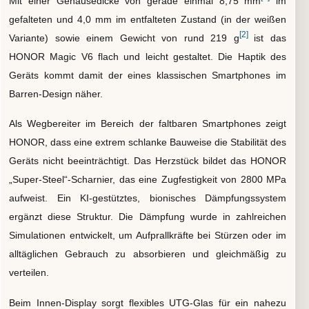
Mit einer Gehäusedicke von gerade einmal 8,75 mm
im
gefalteten und 4,0 mm im entfalteten Zustand (in der weißen
[2]
Variante) sowie einem Gewicht von rund 219 g
ist das
HONOR Magic V6 flach und leicht gestaltet. Die Haptik des
Geräts kommt damit der eines klassischen Smartphones im
Barren-Design näher.
Als Wegbereiter im Bereich der faltbaren Smartphones zeigt
HONOR, dass eine extrem schlanke Bauweise die Stabilität des
Geräts nicht beeinträchtigt. Das Herzstück bildet das HONOR
„Super-Steel“-Scharnier, das eine Zugfestigkeit von 2800 MPa
aufweist. Ein KI-gestütztes, bionisches Dämpfungssystem
ergänzt diese Struktur. Die Dämpfung wurde in zahlreichen
Simulationen entwickelt, um Aufprallkräfte bei Stürzen oder im
alltäglichen Gebrauch zu absorbieren und gleichmäßig zu
verteilen.
Beim Innen-Display sorgt flexibles UTG-Glas für ein nahezu