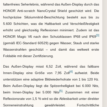
faltenfreies Seherlebnis, während das Außen-Display durch das
HONOR Anti-scratch NanoCrystal Shield geschützt wird. Die
hochpräzise Siliziumnitrid-Beschichtung besteht aus bis zu
5.600 Schichten, was die Haltbarkeit und Verschleißfestigkeit
erhöht und gleichzeitig Reflexionen minimiert. Zudem ist das
[3]
HONOR Magic V6 nach den Schutzklassen IP68 und IP69
(gemäß IEC-Standard 60529) gegen Wasser, Staub und starke
Wasserstrahlen geschützt – und damit das weltweit erste
Foldable mit dieser Zertifizierung.
Das Außen-Display misst 6,52 Zoll, während das faltbare
[4]
Innen-Display eine Größe von 7,95 Zoll
aufweist. Beide
unterstützen eine adaptive Bildwiederholrate von 1 bis 120 Hz.
Beim Außen-Display liegt die Spitzenhelligkeit bei 6.000 Nits,
[5]
.
beim Innen-Display bei 5.000 Nits
Zusammen mit einer
Reflexionsrate von 1,5 % wird so die Ablesbarkeit unter direkter
Sonneneinstrahlung gewährleistet. Fortschrittliche